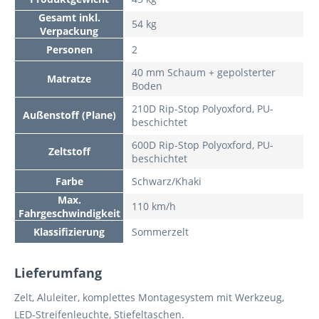
Gesamt inkl.
54 kg
Verpackung
Personen
2
40 mm Schaum + gepolsterter
Matratze
Boden
210D Rip-Stop Polyoxford, PU-
Außenstoff (Plane)
beschichtet
600D Rip-Stop Polyoxford, PU-
Zeltstoff
beschichtet
Farbe
Schwarz/Khaki
Max.
110 km/h
Fahrgeschwindigkeit
Klassifizierung
Sommerzelt
Lieferumfang
Zelt, Aluleiter, komplettes Montagesystem mit Werkzeug,
LED-Streifenleuchte, Stiefeltaschen.