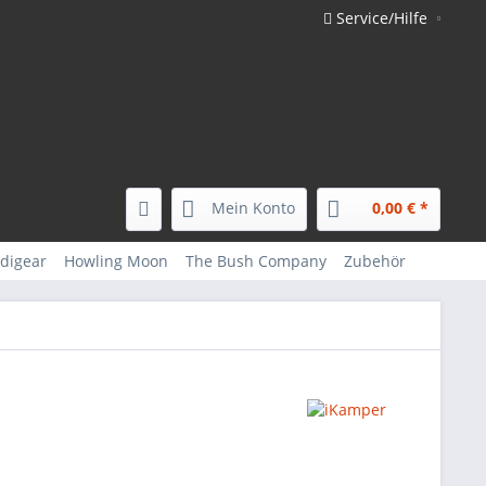
Service/Hilfe
Mein Konto
0,00 € *
digear
Howling Moon
The Bush Company
Zubehör