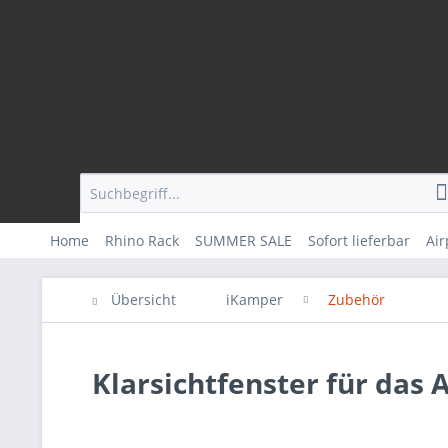
Home
Rhino Rack
SUMMER SALE
Sofort lieferbar
Ai
Übersicht
iKamper
Zubehör
Klarsichtfenster für das 