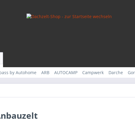
rpass by Autohome
ARB
AUTOCAMP
Campwerk
Darche
Gor
Anbauzelt