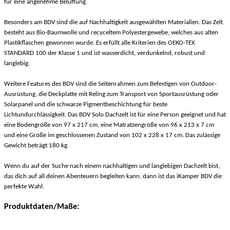
für eine angenehme Belüftung.
Besonders am BDV sind die auf Nachhaltigkeit ausgewählten Materialien. Das Zelt
besteht aus Bio-Baumwolle und recyceltem Polyestergewebe, welches aus alten
Plastikflaschen gewonnen wurde. Es erfüllt alle Kriterien des OEKO-TEX
STANDARD 100 der Klasse 1 und ist wasserdicht, verdunkelnd, robust und
langlebig.
Weitere Features des BDV sind die Seitenrahmen zum Befestigen von Outdoor-
Ausrüstung, die Deckplatte mit Reling zum Transport von Sportausrüstung oder
Solarpanel und die schwarze Pigmentbeschichtung für beste
Lichtundurchlässigkeit. Das BDV Solo Dachzelt ist für eine Person geeignet und hat
eine Bodengröße von 97 x 217 cm, eine Matratzengröße von 96 x 213 x 7 cm
und eine Größe im geschlossenen Zustand von 102 x 228 x 17 cm. Das zulässige
Gewicht beträgt 180 kg.
Wenn du auf der Suche nach einem nachhaltigen und langlebigen Dachzelt bist,
das dich auf all deinen Abenteuern begleiten kann, dann ist das iKamper BDV die
perfekte Wahl.
Produktdaten/Maße: