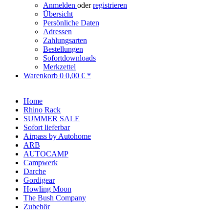
Anmelden
oder
registrieren
Übersicht
Persönliche Daten
Adressen
Zahlungsarten
Bestellungen
Sofortdownloads
Merkzettel
Warenkorb
0
0,00 € *
Home
Rhino Rack
SUMMER SALE
Sofort lieferbar
Airpass by Autohome
ARB
AUTOCAMP
Campwerk
Darche
Gordigear
Howling Moon
The Bush Company
Zubehör