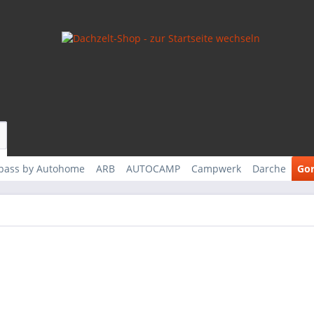
rpass by Autohome
ARB
AUTOCAMP
Campwerk
Darche
Gor