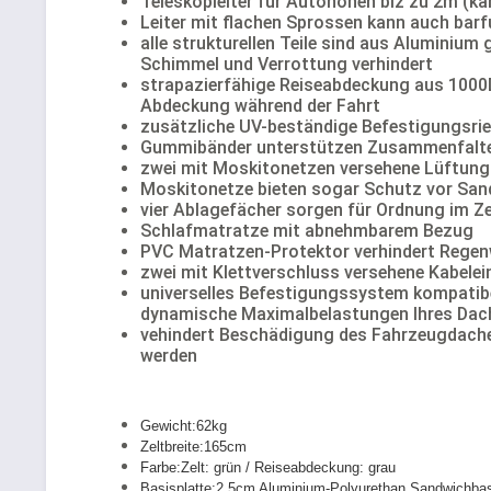
Teleskopleiter für Autohöhen biz zu 2m (k
Leiter mit flachen Sprossen kann auch bar
alle strukturellen Teile sind aus Aluminium
Schimmel und Verrottung verhindert
strapazierfähige Reiseabdeckung aus 1000D
Abdeckung während der Fahrt
zusätzliche UV-beständige Befestigungsri
Gummibänder unterstützen Zusammenfalte
zwei mit Moskitonetzen versehene Lüftungs
Moskitonetze bieten sogar Schutz vor Sand
vier Ablagefächer sorgen für Ordnung im Z
Schlafmatratze mit abnehmbarem Bezug
PVC Matratzen-Protektor verhindert Regen
zwei mit Klettverschluss versehene Kabel
universelles Befestigungssystem kompatibe
dynamische Maximalbelastungen Ihres Dac
vehindert Beschädigung des Fahrzeugdache
werden
Gewicht:
62kg
Zeltbreite:
165cm
Farbe:
Zelt: grün / Reiseabdeckung: grau
Basisplatte:
2,5cm Aluminium-Polyurethan Sandwichbas