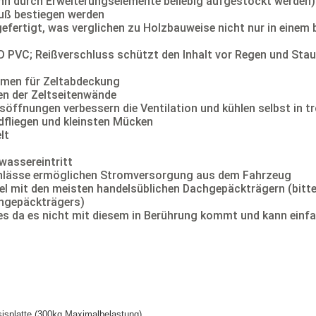
ann durch Erweiterungselemente beliebig aufgestockt werden)
fuß bestiegen werden
 gefertigt, was verglichen zu Holzbauweise nicht nur in eine
 PVC; Reißverschluss schützt den Inhalt vor Regen und Stau
emen für Zeltabdeckung
n der Zeltseitenwände
öffnungen verbessern die Ventilation und kühlen selbst in t
fliegen und kleinsten Mücken
elt
wassereintritt
einlässe ermöglichen Stromversorgung aus dem Fahrzeug
l mit den meisten handelsüblichen Dachgepäckträgern (bitte
hgepäckträgers)
s da es nicht mit diesem in Berührung kommt und kann ein
isplatte (300kg Maximalbelastung)