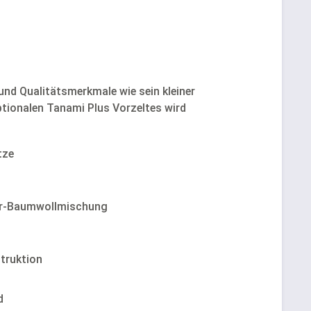
und Qualitätsmerkmale wie sein kleiner
ptionalen Tanami Plus Vorzeltes wird
tze
ter-Baumwollmischung
truktion
d