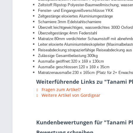
Zeltstoff:
Ripstop Polyester-Baumwollmischung; wasserd
Fenster- und Eingangsreißverschlüsse:
YKK
Zeltgestänge:
eloxiertes Aluminiumgestänge
Scharniere:
3mm Edelstahlscharniere
Überzelt:
leichtgewichtiges, wasserdichtes 300D Oxford
Überzeltgestänge:
4mm Federstahl
Matratze:
80mm verdichteter Schaumstoff mit abnehm
Leiter:
eloxierte Aluminiumteleskopleiter (Maximalbelas
Reiseabdeckung:
strapazierfähige Reiseabdeckung au
Zulässige Gesamtbelastung:
300kg
Ausmaße geöffnet:
320 x 169 x 130cm
Ausmaße geschlossen:
120 x 169 x 35cm
Matratzenausmaße:
230 x 165cm (Platz für 2+ Erwach
Weiterführende Links zu "Tanami Pl
Fragen zum Artikel?
Weitere Artikel von Gordigear
Kundenbewertungen für "Tanami Pl
Bewertung schreiben