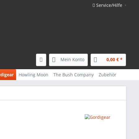
Service/Hilfe
Mein Konto
0,00 € *
digear
Howling Moon
The Bush Company
Zubehör