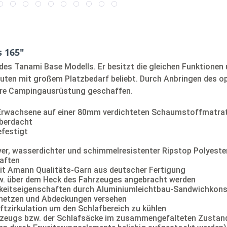
 165"
des Tanami Base Modells. Er besitzt die gleichen Funktionen 
euten mit großem Platzbedarf beliebt. Durch Anbringen des o
Ihre Campingausrüstung geschaffen.
i Erwachsene auf einer 80mm verdichteten Schaumstoffmatra
berdacht
efestigt
iver, wasserdichter und schimmelresistenter Ripstop Polyes
aften
it Amann Qualitäts-Garn aus deutscher Fertigung
bzw. über dem Heck des Fahrzeuges angebracht werden
gkeitseigenschaften durch Aluminiumleichtbau-Sandwichkons
onetzen und Abdeckungen versehen
ftzirkulation um den Schlafbereich zu kühlen
tzeugs bzw. der Schlafsäcke im zusammengefalteten Zustan