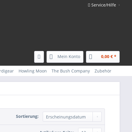
Service/Hilfe
Mein Konto
0,00 € *
rdigear
Howling Moon
The Bush Company
Zubehör
Sortierung: