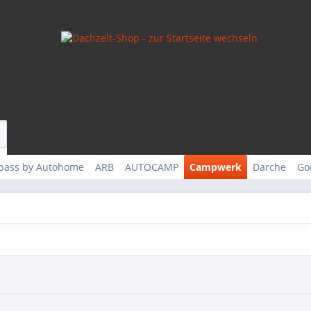
rpass by Autohome
ARB
AUTOCAMP
Campwerk
Darche
Go