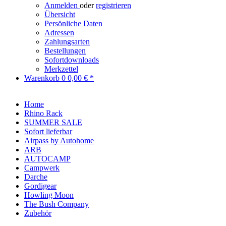
Anmelden
oder
registrieren
Übersicht
Persönliche Daten
Adressen
Zahlungsarten
Bestellungen
Sofortdownloads
Merkzettel
Warenkorb
0
0,00 € *
Home
Rhino Rack
SUMMER SALE
Sofort lieferbar
Airpass by Autohome
ARB
AUTOCAMP
Campwerk
Darche
Gordigear
Howling Moon
The Bush Company
Zubehör