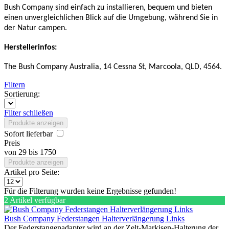
Bush Company sind einfach zu installieren, bequem und bieten
einen unvergleichlichen Blick auf die Umgebung, während Sie in
der Natur campen.
Herstellerinfos:
The Bush Company Australia, 14 Cessna St, Marcoola, QLD, 4564.
Filtern
Sortierung:
Filter schließen
Produkte anzeigen
Sofort lieferbar
Preis
von
29
bis
1750
Produkte anzeigen
Artikel pro Seite:
Für die Filterung wurden keine Ergebnisse gefunden!
2 Artikel verfügbar
Bush Company Federstangen Halterverlängerung Links
Der Federstangenadapter wird an der Zelt-Markisen-Halterung der