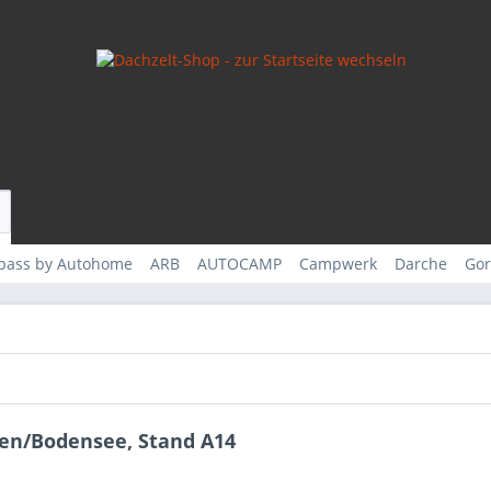
rpass by Autohome
ARB
AUTOCAMP
Campwerk
Darche
Gor
gen/Bodensee, Stand A14