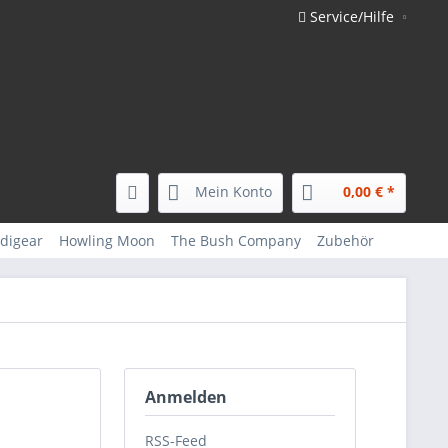
Service/Hilfe
Mein Konto
0,00 € *
digear
Howling Moon
The Bush Company
Zubehör
Anmelden
RSS-Feed