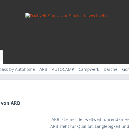
rpass by Autohome
ARB
AUTOCAMP
Campwerk
Darche
Gor
 von ARB
ARB ist einer der weltweit führenden He
ARB steht für Qualität, Langlebigkeit u