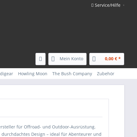
Service/Hilfe
Mein Konto
0,00 € *
digear
Howling Moon
The Bush Company
Zubehör
rsteller für Offroad- und Outdoor-Ausrüstung.
nd durchdachtes Design – ideal für Abenteurer und