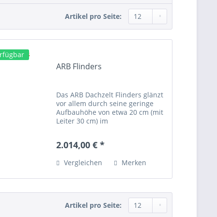
Artikel pro Seite:
erfügbar
ARB Flinders
Das ARB Dachzelt Flinders glänzt
vor allem durch seine geringe
Aufbauhöhe von etwa 20 cm (mit
Leiter 30 cm) im
Zusammengeklappten Zustand.
Das bedeutet einen geringeren
2.014,00 € *
Windwiderstand und daher einen
geringeren Verbauch während
Vergleichen
Merken
ihrer...
Artikel pro Seite: