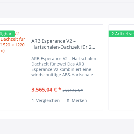
fügbar
2 Artikel v
ARB Esperance V2 –
Hartschalen-Dachzelt für 2...
ARB Esperance V2 – Hartschalen-
Dachzelt für zwei Das ARB
Esperance V2 kombiniert eine
windschnittige ABS-Hartschale
mit einem hochwertigen Poly-
Cotton-Zelt und macht aus jedem
3.565,04 € *
3.961,15 € *
Fahrzeug in wenigen Sekunden
ein vollwertiges Schlafzimmer....
Vergleichen
Merken